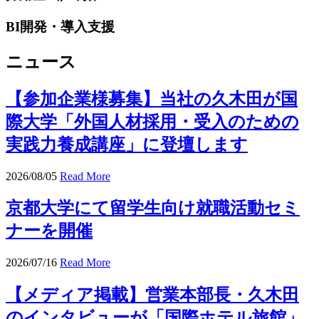
BI開発・導入支援
ニュース
【参加企業様募集】当社の久木田が国
際大学「外国人材採用・受入のための
実践力養成講座」に登壇します
2026/08/05
Read More
京都大学にて留学生向け就職活動セミ
ナーを開催
2026/07/16
Read More
【メディア掲載】営業本部長・久木田
のインタビューが「国際ホテル旅館」